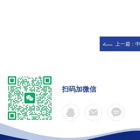
上一篇：
中
扫码加微信