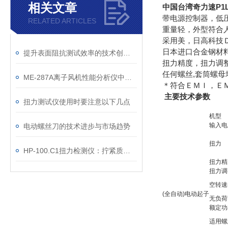
相关文章
中国台湾奇力速P1L-
带电源控制器，低
RELATED ARTICLES
重量轻，外型符合
采用美，日高科技
日本进口合金钢材料
提升表面阻抗测试效率的技术创新与应用实践
扭力精度，扭力调
任何螺丝,套筒螺母
ME-287A离子风机性能分析仪中文说明书
＊符合ＥＭＩ，Ｅ
主要技术参数
扭力测试仪使用时要注意以下几点
机型
输入电
电动螺丝刀的技术进步与市场趋势
扭力
HP-100.C1扭力检测仪：拧紧质量控制的检测工具
扭力精
扭力调
空转速n
(全自动)电动起子
无负荷
额定功
适用螺