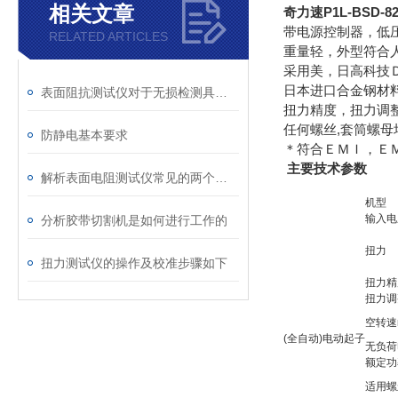
相关文章
奇力速P1L-BSD-
带电源控制器，低
RELATED ARTICLES
重量轻，外型符合
采用美，日高科技
日本进口合金钢材料
表面阻抗测试仪对于无损检测具有重要意义
扭力精度，扭力调
任何螺丝,套筒螺母
防静电基本要求
＊符合ＥＭＩ，Ｅ
主要技术参数
解析表面电阻测试仪常见的两个问题
机型
输入电
分析胶带切割机是如何进行工作的
扭力
扭力测试仪的操作及校准步骤如下
扭力精
扭力调
空转速n
(全自动)电动起子
无负荷
额定功
适用螺