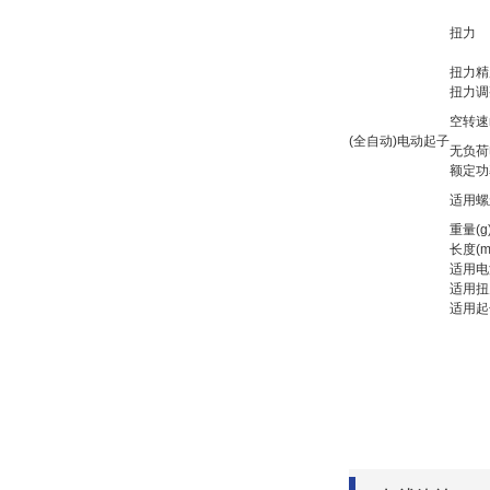
扭力
扭力精
扭力调
空转速n
(全自动)电动起子
无负荷
额定功
适用螺
重量(g
长度(m
适用电
适用扭
适用起