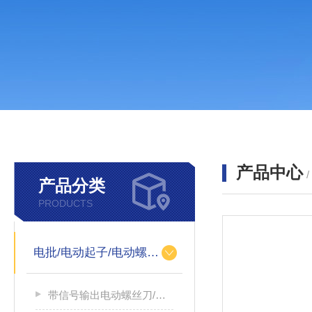
产品中心
产品分类
PRODUCTS
电批/电动起子/电动螺丝刀
带信号输出电动螺丝刀/带信号输出电源