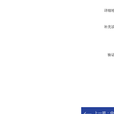
详细
补充
验
上一篇：
中