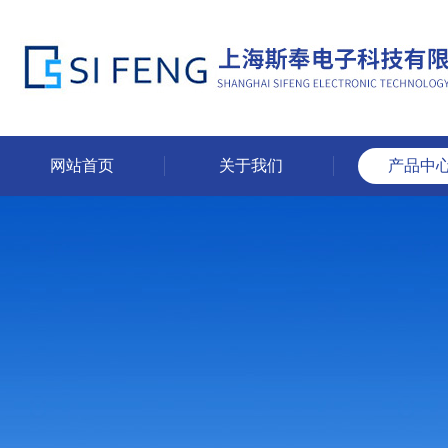
网站首页
关于我们
产品中