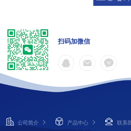
扫码加微信
公司简介
产品中心
联系