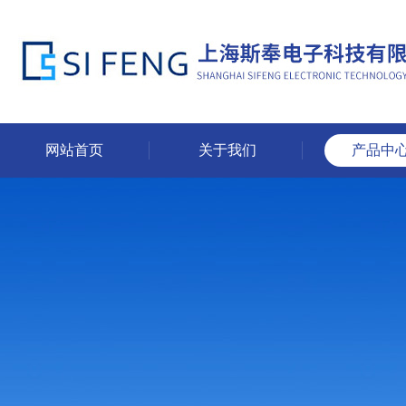
网站首页
关于我们
产品中