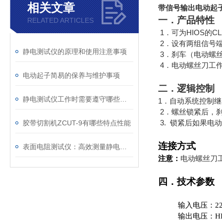
相关文章
带信号输出电动起
一．产品特性
RELATED ARTICLES
1
HIOS
CL
．可为
的
2
．设有两组信号
静电测试仪的原理和使用注意事项
3
．刹车（电动螺
4
．电动螺丝刀工
电动起子简易的保养与维护事项
二．逻辑控制
静电测试仪工作时需要遵守哪些要求
1
．自动系统控制继
2
．螺丝锁紧后，
3.
锁紧后如果电动
胶带切割机ZCUT-9有哪些特点性能
连接方式
表面电阻测试仪：高效测量静电环境下物体表面电阻的利器
注意：
电动螺丝刀
四．技术参数
输入电压：220
输出电压：HI