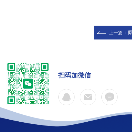
上一篇：
原
扫码加微信