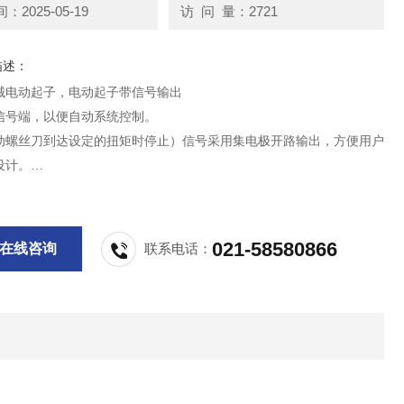
2025-05-19
访 问 量：2721
描述：
械电动起子，电动起子带信号输出
信号端，以便自动系统控制。
动螺丝刀到达设定的扭矩时停止）信号采用集电极开路输出，方便用户
设计。
刀工作控制，用户可以直接采用继电器或固态继电器（注意极性）。
021-58580866
在线咨询
联系电话：