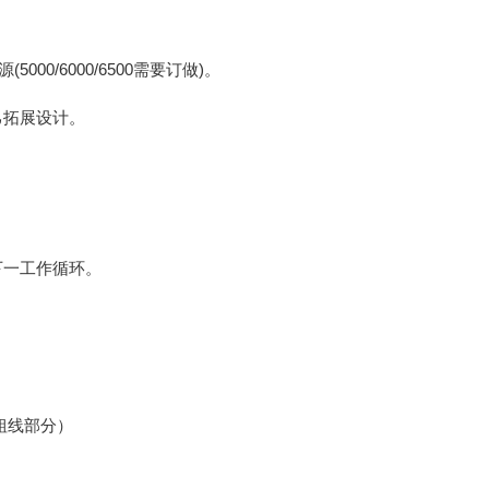
(5000/6000/6500
)
源
需要订做
。
己拓展设计。
下一工作循环。
粗线部分）