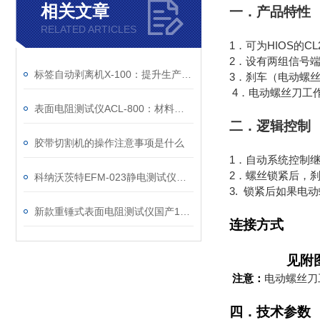
相关文章
一．产品特性
RELATED ARTICLES
1
HIOS
CL
．可为
的
2
．设有两组信号
标签自动剥离机X-100：提升生产效率的智能化解决方案
3
．刹车（电动螺
4
．电动螺丝刀工
表面电阻测试仪ACL-800：材料电学性能的精准度量衡
二．逻辑控制
胶带切割机的操作注意事项是什么
1
．自动系统控制
2
．螺丝锁紧后，
科纳沃茨特EFM-023静电测试仪选购指南
3.
锁紧后如果电动
新款重锤式表面电阻测试仪国产19290
连接方式
见附
注意：
电动螺丝刀
四．技术参数