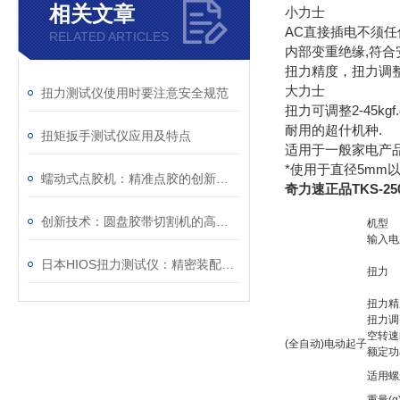
相关文章
小力士
AC直接插电不须任
RELATED ARTICLES
内部变重绝缘,符合
扭力精度，扭力调
大力士
扭力测试仪使用时要注意安全规范
扭力可调整2-45kgf
耐用的超什机种.
扭矩扳手测试仪应用及特点
适用于一般家电产
*使用于直径5mm
蠕动式点胶机：精准点胶的创新力量
奇力速正品TKS-2
创新技术：圆盘胶带切割机的高效生产解决方案
机型
输入电
日本HIOS扭力测试仪：精密装配与质量控制的核心度量枢纽
扭力
扭力精
扭力调
空转速n
(全自动)电动起子
额定功
适用螺