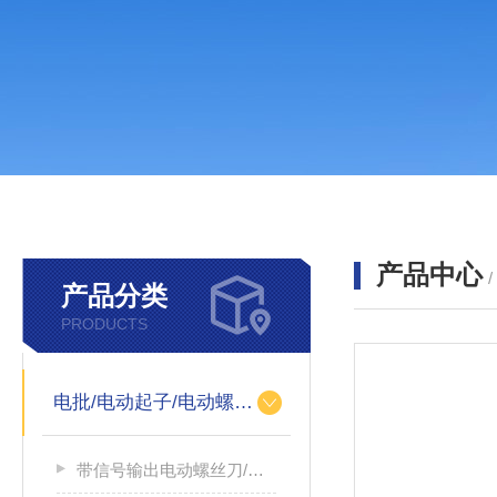
产品中心
产品分类
PRODUCTS
电批/电动起子/电动螺丝刀
带信号输出电动螺丝刀/带信号输出电源