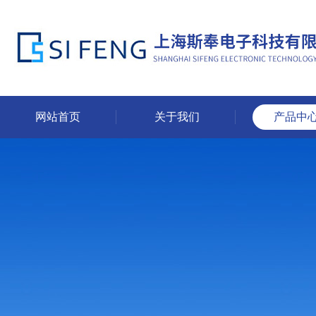
网站首页
关于我们
产品中