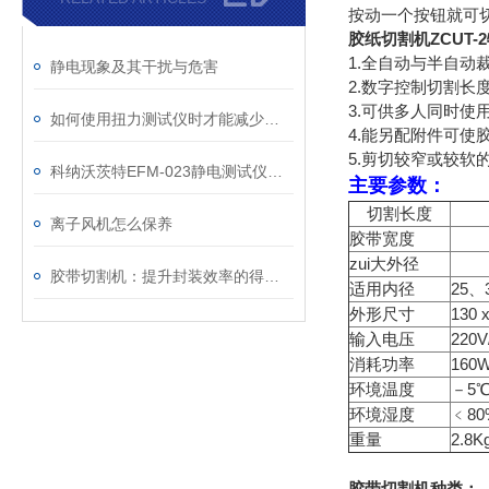
按动一个按钮就可
胶纸切割机ZCUT-
1.全自动与半自动
静电现象及其干扰与危害
2.数字控制切割长
3.可供多人同时使
如何使用扭力测试仪时才能减少误差
4.能另配附件可使胶
5.剪切较窄或较软
科纳沃茨特EFM-023静电测试仪选购指南
主要参数：
切割长度
1
离子风机怎么保养
胶带宽度
3 
zui大外径
1
胶带切割机：提升封装效率的得力助手
适用内径
25、
外形尺寸
130 
输入电压
220V
消耗功率
160
环境温度
－5℃
环境湿度
﹤80
重量
2.8K
胶带切割机种类：