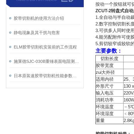
按动一个按钮就可
ZCUT-2转盘式自
1.全自动与半自动
胶带切割机的使用方法介绍
2.数字控制切割长
3.可供多人同时使
静电现象及其干扰与危害
4.能另配附件可使胶
5.剪切较窄或较软
ELM胶带切割机安装前的工作流程
主要参数：
切割长度
1
施莱德SJC-030B重锤表面电阻测试仪校准步骤
胶带宽度
3 
zui大外径
1
日本原装速胶带切割机性能参数特点及使用注意事项
适用内径
25、
外形尺寸
130 
输入电压
220V
消耗功率
160
环境温度
－5℃
环境湿度
﹤80
重量
2.8K
胶带切割机种类：