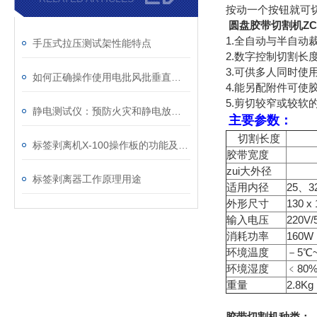
按动一个按钮就可
圆盘胶带切割机ZC
1.全自动与半自动
手压式拉压测试架性能特点
2.数字控制切割长
3.可供多人同时使
如何正确操作使用电批风批垂直支架？
4.能另配附件可使胶
5.剪切较窄或较软
静电测试仪：预防火灾和静电放电风险的设备
主要参数：
切割长度
11
标签剥离机X-100操作板的功能及使用方法
胶带宽度
3 
zui大外径
1
标签剥离器工作原理用途
适用内径
25、3
外形尺寸
130 x
输入电压
220V/
消耗功率
160W
环境温度
－5℃
环境湿度
﹤80
重量
2.8Kg
胶带切割机种类：