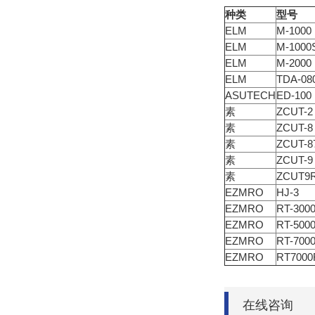
种类
型号
ELM
M-1000
ELM
M-1000
ELM
M-2000
ELM
TDA-08
ASUTECH
ED-100
素
ZCUT-2
素
ZCUT-8
素
ZCUT-8
素
ZCUT-9
素
ZCUT9
EZMRO
HJ-3
EZMRO
RT-300
EZMRO
RT-500
EZMRO
RT-700
EZMRO
RT7000
在线咨询