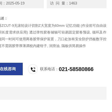
2025-05-19
访 问 量：1463
描述：
ZCUT-9无滚轮设计切割Z大宽度为60mm 记忆功能 (作业前可自由设
同长度需求供应用) 透过弹性胶卷辅轴可轻易固定胶卷预设, 循环及作
能同一时间可使用两卷胶带保护装置，刀口处加有安全防护挡板数字控
不需因胶带厚薄调校内建钳子, 润滑油, 隔板供简易操作
021-58580866
在线咨询
联系电话：