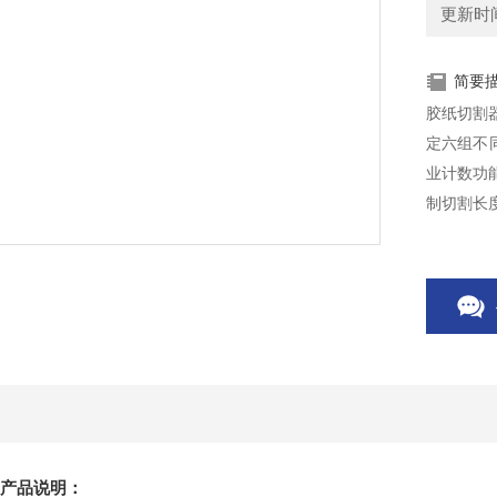
更新时间：
简要
胶纸切割器
定六组不
业计数功
制切割长度
9产品说明：