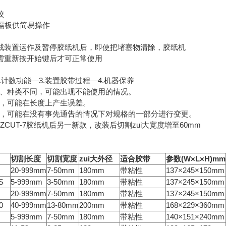
校
 隔板供简易操作
戒装置运作及暂停胶纸机后，即使把堵塞物清除，胶纸机
需重新按开始键后才可正常使用
.计数功能—3.装置胶带过程—4.机器保养
家、种类不同，可能出现不能使用的情况。
同，可能在长度上产生误差。
因，可能在没有事先通告的情况下对规格的一部分进行变更。
继ZCUT-7胶纸机后另一新款，改装后切割zui大宽度增至60mm
切割长度
切割宽度
zui大外径
适合胶带
参数
(W
×L×H)mm
20-999mm
7-50mm
180mm
带粘性
137×245×150mm
S
5-999mm
3-50mm
180mm
带粘性
137×245×150mm
20-999mm
7-50mm
180mm
带粘性
137×245×150mm
0
40-999mm
13-80mm
200mm
带粘性
168×229×360mm
5-999mm
7-50mm
180mm
带粘性
140×151×240mm