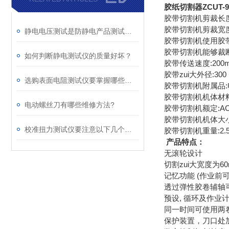
胶纸切割器ZCUT-
胶带切割机剪裁长度：5
胶带切割机剪裁宽度:6
静电电压测试是防静电产品测试的一项非常重要的指标
胶带切割机使用胶
胶带切割机能够裁
如何判断静电测试仪的质量好坏？
胶带传送速度:200m
胶带zui大外径:300
选购表面电阻测试仪要掌握哪些内容？
胶带切割机附属品
胶带切割机机体材料
电动螺丝刀有哪些维修方法?
胶带切割机额定:AC10
胶带切割机机体大小:11
校准扭力测试仪要注意以下几个要点
胶带切割机重量:2.5
产品特点：
无滚轮设计
切割zui大宽度为6
记忆功能 (作业前
透过弹性胶卷辅轴
预设, 循环及作业
同一时间可使用两
保护装置，刀口处