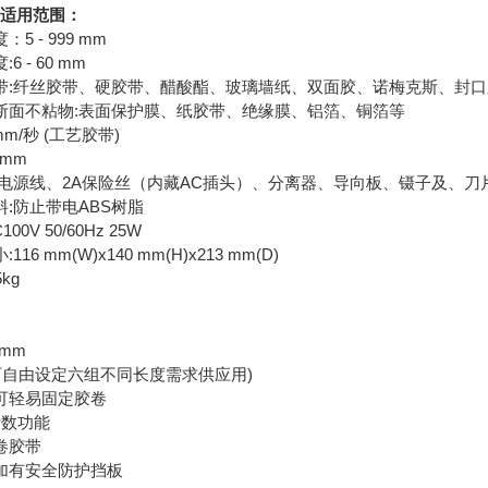
9适用范围：
 - 999 mm
 - 60 mm
带:纤丝胶带、硬胶带、醋酸酯、玻璃墙纸、双面胶、诺梅克斯、封
断面不粘物:表面保护膜、纸胶带、绝缘膜、铝箔、铜箔等
m/秒 (工艺胶带)
 mm
:电源线、2A保险丝（内藏AC插头）、分离器、导向板、镊子及、刀
:防止带电ABS树脂
0V 50/60Hz 25W
6 mm(W)x140 mm(H)x213 mm(D)
kg
0mm
可自由设定六组不同长度需求供应用)
可轻易固定胶卷
计数功能
卷胶带
加有安全防护挡板