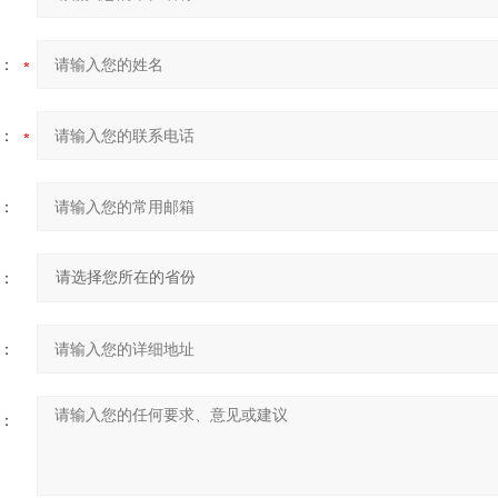
：
：
：
：
：
：