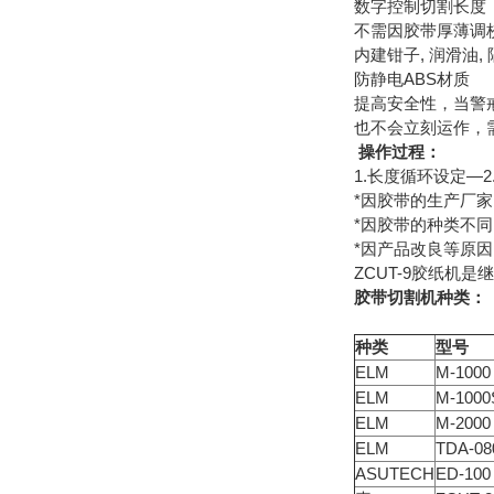
数字控制切割长度
不需因胶带厚薄调
内建钳子, 润滑油,
防静电ABS材质
提高安全性，当警
也不会立刻运作，
操作过程：
1.长度循环设定—2
*因胶带的生产厂
*因胶带的种类不
*因产品改良等原
ZCUT-9胶纸机是
胶带切割机种类：
种类
型号
ELM
M-1000
ELM
M-1000
ELM
M-2000
ELM
TDA-08
ASUTECH
ED-100