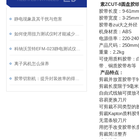
素ZCUT-8圆盘
胶带长度：9-61m
胶带宽度：3-25m
静电现象及其干扰与危害
胶带卷zui大之外
机身材质：ABS
如何使用扭力测试仪时才能减少误差
电源倍率：220-240V,
产品尺码：250mm(D)
科纳沃茨特EFM-023静电测试仪选购指南
重量：2.2kg
可使用质料胶带：
离子风机怎么保养
带﹑铜质胶带布等
产品特点：
胶带切割机：提升封装效率的得力助手
剪裁并放置胶带于
剪裁长度限于9毫米
自由式线轴可摆放
容易更换刀片
可剪裁不同类型的
剪裁Kapton质料
无需条较刀片
用把手改变胶带长
剪裁简洁整齐