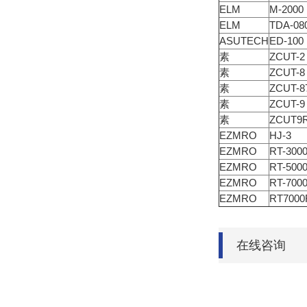
ELM
M-2000
ELM
TDA-08
ASUTECH
ED-100
素
ZCUT-2
素
ZCUT-8
素
ZCUT-8
素
ZCUT-9
素
ZCUT9
EZMRO
HJ-3
EZMRO
RT-300
EZMRO
RT-500
EZMRO
RT-700
EZMRO
RT7000
在线咨询