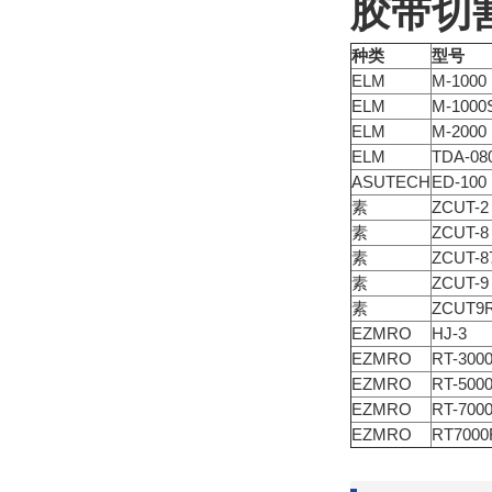
胶带切
种类
型号
ELM
M-1000
ELM
M-1000
ELM
M-2000
ELM
TDA-08
ASUTECH
ED-100
素
ZCUT-2
素
ZCUT-8
素
ZCUT-8
素
ZCUT-9
素
ZCUT9
EZMRO
HJ-3
EZMRO
RT-300
EZMRO
RT-500
EZMRO
RT-700
EZMRO
RT7000