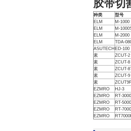
胶带切
种类
型号
ELM
M-1000
ELM
M-1000
ELM
M-2000
ELM
TDA-08
ASUTECH
ED-100
素
ZCUT-2
素
ZCUT-8
素
ZCUT-8
素
ZCUT-9
素
ZCUT9
EZMRO
HJ-3
EZMRO
RT-300
EZMRO
RT-500
EZMRO
RT-700
EZMRO
RT7000