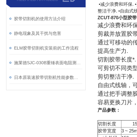
•减少浪费和环保. 
整洁干净. •自由
ZCUT-870小型
胶带切割机的使用方法介绍
减少浪费和环保
剪裁并放置胶带
静电现象及其干扰与危害
通过可移动的传
ELM胶带切割机安装前的工作流程
提高生产力.
切割胶带长度*.
施莱德SJC-030B重锤表面电阻测试仪校准步骤
可剪切不同类型
剪切整洁干净.
日本原装速胶带切割机性能参数特点及使用注意事项
自由式线轴，可
通过把手调整胶
容易更换刀片，
产品参数：
切割长度
15 
胶带宽度
3 ~ 25