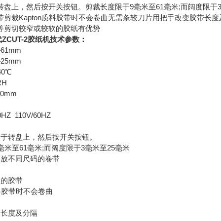
转盘上，然后按开关按钮。剪裁长度限于9毫米至61毫米;而阔度限于
带剪裁Kapton质料胶带时不会卷曲无需条较刀片用把手改变胶带长
等剪切较窄或较软的胶纸有优势
替代ZCUT-2胶纸机技术参数：
—61mm
25mm
℃~40℃
RH
×120mm
Z 110V/60HZ
带于转盘上，然后按开关按钮。
毫米至61毫米;而阔度限于3毫米至25毫米
摆放不同尺码的卷带
型的胶带
质料胶带时不会卷曲
带长度及分隔