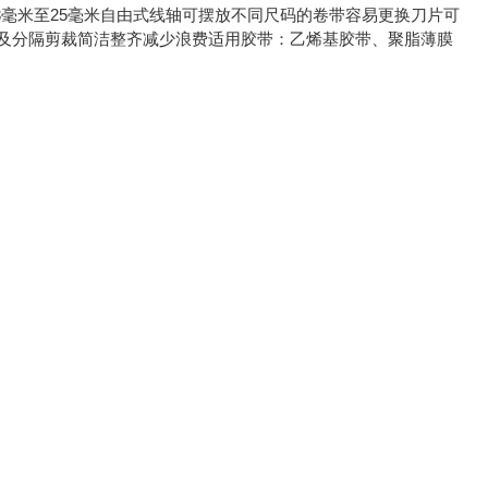
3毫米至25毫米自由式线轴可摆放不同尺码的卷带容易更换刀片可
度及分隔剪裁简洁整齐减少浪费适用胶带：乙烯基胶带、聚脂薄膜