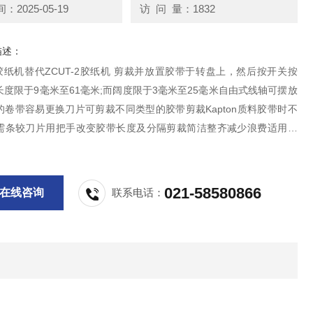
2025-05-19
访 问 量：1832
描述：
00胶纸机替代ZCUT-2胶纸机 剪裁并放置胶带于转盘上，然后按开关按
度限于9毫米至61毫米;而阔度限于3毫米至25毫米自由式线轴可摆放
的卷带容易更换刀片可剪裁不同类型的胶带剪裁Kapton质料胶带时不
需条较刀片用把手改变胶带长度及分隔剪裁简洁整齐减少浪费适用胶
基胶带、聚脂薄膜胶带、铁氟龙胶带等剪切较窄或较软的胶纸有优势
021-58580866
在线咨询
联系电话：