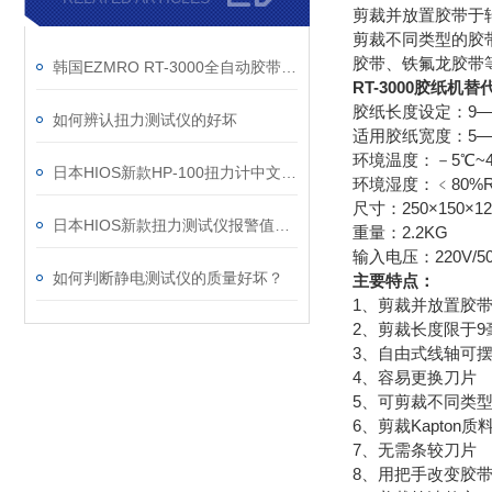
剪裁并放置胶带于
剪裁不同类型的胶
胶带、铁氟龙胶带
韩国EZMRO RT-3000全自动胶带切割机特点以及保养
RT-3000胶纸机
胶纸长度设定：9
如何辨认扭力测试仪的好坏
适用胶纸宽度：5—
环境温度：－5
日本HIOS新款HP-100扭力计中文操作说明
环境湿度：﹤80%
尺寸：250×150
日本HIOS新款扭力测试仪报警值存储设置说明
重量：2.2KG
输入电压：220V/50H
如何判断静电测试仪的质量好坏？
主要特点：
1、剪裁并放置胶
2、剪裁长度限于9
3、自由式线轴可
4、容易更换刀片
5、可剪裁不同类
6、剪裁Kapton
7、无需条较刀片
8、用把手改变胶