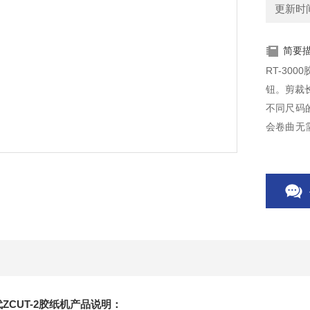
更新时间：
简要
RT-30
钮。剪裁长
不同尺码
会卷曲无
带：乙烯
替代ZCUT-2胶纸机产品说明：