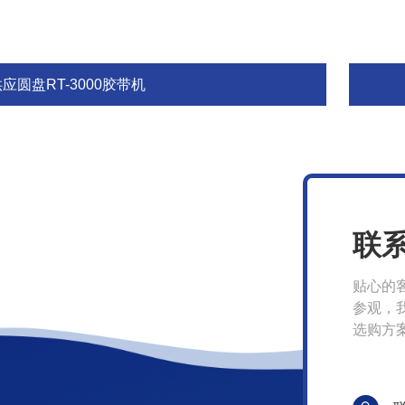
应圆盘RT-3000胶带机
联
贴心的
参观，
选购方