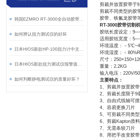
剪裁并放置胶带于转
剪裁不同类型的胶
胶带、铁氟龙胶带
韩国EZMRO RT-3000全自动胶带切割机特点以及保养
RT-3000胶带切
胶纸长度设定：9
如何辨认扭力测试仪的好坏
适用胶纸宽度：5—
环境温度：－5
日本HIOS新款HP-100扭力计中文操作说明
环境湿度：﹤80%R
尺寸：250×150
日本HIOS新款扭力测试仪报警值存储设置说明
重量：2.2KG
输入电压：220V/50H
如何判断静电测试仪的质量好坏？
主要特点：
1、剪裁并放置胶
2、剪裁长度限于9
3、自由式线轴可
4、容易更换刀片
5、可剪裁不同类
6、剪裁Kapton
7、无需条较刀片
8、用把手改变胶