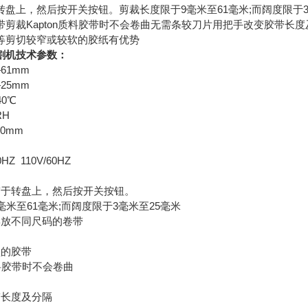
转盘上，然后按开关按钮。剪裁长度限于9毫米至61毫米;而阔度限于
带剪裁Kapton质料胶带时不会卷曲无需条较刀片用把手改变胶带长
等剪切较窄或较软的胶纸有优势
切割机技术参数：
—61mm
25mm
℃~40℃
RH
×120mm
Z 110V/60HZ
带于转盘上，然后按开关按钮。
毫米至61毫米;而阔度限于3毫米至25毫米
摆放不同尺码的卷带
型的胶带
质料胶带时不会卷曲
带长度及分隔