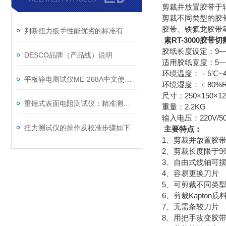
剪裁并放置胶带于
剪裁不同类型的胶
胶带、铁氟龙胶带
判断扭力扳手性能优劣的标准有两个方面
素RT-3000胶带
胶纸长度设定：9
DESCO品牌（产品线）说明
适用胶纸宽度：5—
环境温度：－5
平板静电测试仪ME-268A中文使用说明
环境湿度：﹤80%
尺寸：250×150
重锤式表面电阻测试仪：精准测量表面电阻的设备
重量：2.2KG
输入电压：220V/50H
扭力测试仪的操作及校准步骤如下
主要特点：
1、剪裁并放置胶
2、剪裁长度限于9
3、自由式线轴可
4、容易更换刀片
5、可剪裁不同类
6、剪裁Kapton
7、无需条较刀片
8、用把手改变胶