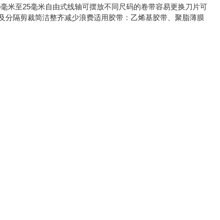
3毫米至25毫米自由式线轴可摆放不同尺码的卷带容易更换刀片可
度及分隔剪裁简洁整齐减少浪费适用胶带：乙烯基胶带、聚脂薄膜