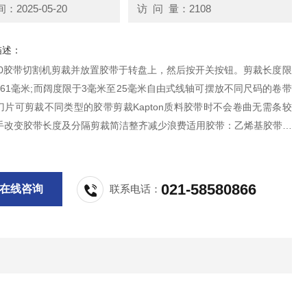
2025-05-20
访 问 量：2108
描述：
000胶带切割机剪裁并放置胶带于转盘上，然后按开关按钮。剪裁长度限
61毫米;而阔度限于3毫米至25毫米自由式线轴可摆放不同尺码的卷带
刀片可剪裁不同类型的胶带剪裁Kapton质料胶带时不会卷曲无需条较
手改变胶带长度及分隔剪裁简洁整齐减少浪费适用胶带：乙烯基胶带、
胶带、铁氟龙胶带等剪切较窄或较软的胶纸有优势
021-58580866
在线咨询
联系电话：