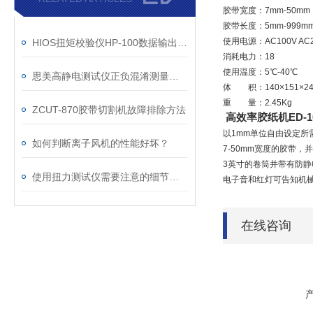
胶带宽度：7mm-50mm
胶带长度：5mm-999mm
使用电源：AC100V AC23
HIOS扭矩校验仪HP-100数据输出操作说明
消耗电力：18
使用温度：5℃-40℃
思美高静电测试仪正负混淆测量视觉是何故？
体 积：140×151×24
重 量：2.45Kg
ZCUT-870胶带切割机故障排除方法
高效率胶纸机ED-1
以1mm单位自由设定所
如何判断离子风机的性能好坏？
7-50mm宽度的胶带，
3英寸的卷筒并带有防静
使用扭力测试仪需要注意的细节有哪些
电子音和红灯可告知机
在线咨询