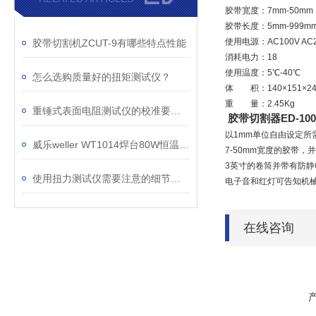
胶带宽度：7mm-50mm
胶带长度：5mm-999mm
使用电源：AC100V AC23
胶带切割机ZCUT-9有哪些特点性能
消耗电力：18
使用温度：5℃-40℃
怎么选购质量好的扭矩测试仪？
体 积：140×151×24
重 量：2.45Kg
重锤式表面电阻测试仪的校准要注意哪些事项
胶带切割器ED-10
以1mm单位自由设定所
威乐weller WT1014焊台80W恒温无铅焊台替代WSD81i
7-50mm宽度的胶带，
3英寸的卷筒并带有防静
使用扭力测试仪需要注意的细节有哪些
电子音和红灯可告知机
在线咨询