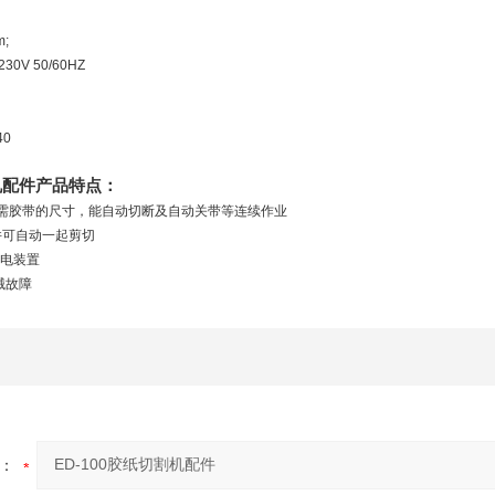
;
0V 50/60HZ
40
割机配件产品特点：
所需胶带的尺寸，能自动切断及自动关带等连续作业
，并可自动一起剪切
静电装置
械故障
：