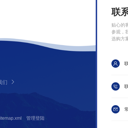
联
贴心的
参观，
选购方
我们
联
常
itemap.xml
管理登陆