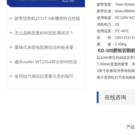
胶带宽度：7mm-50mm
胶带长度：5mm-999mm
使用电源：AC100V AC23
胶带切割机ZCUT-9有哪些特点性能
消耗电力：18
使用温度：5℃-40℃
怎么选购质量好的扭矩测试仪？
体 积：140×151×2
重 量：2.45Kg
重锤式表面电阻测试仪的校准要注意哪些事项
ED-100胶纸切
以1mm单位自由设定
威乐weller WT1014焊台80W恒温无铅焊台替代WSD81i
7-50mm宽度的胶带
3英寸的卷筒并带有防
使用扭力测试仪需要注意的细节有哪些
电子音和红灯可告知机
在线咨询
产品