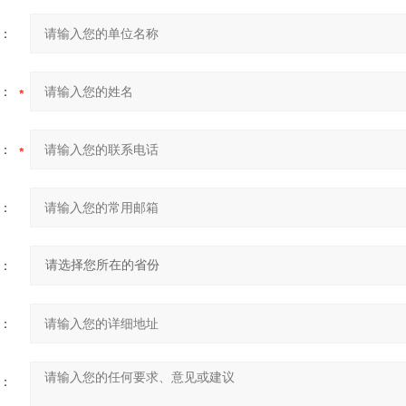
：
：
：
：
：
：
：