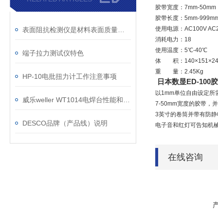
胶带宽度：7mm-50mm
胶带长度：5mm-999mm
使用电源：AC100V AC23
表面阻抗检测仪是材料表面质量的重要评估工具
消耗电力：18
使用温度：5℃-40℃
端子拉力测试仪特色
体 积：140×151×24
重 量：2.45Kg
HP-10电批扭力计工作注意事项
日本数显ED-10
以1mm单位自由设定所
威乐weller WT1014电焊台性能和特点
7-50mm宽度的胶带，
3英寸的卷筒并带有防静
DESCO品牌（产品线）说明
电子音和红灯可告知机
在线咨询