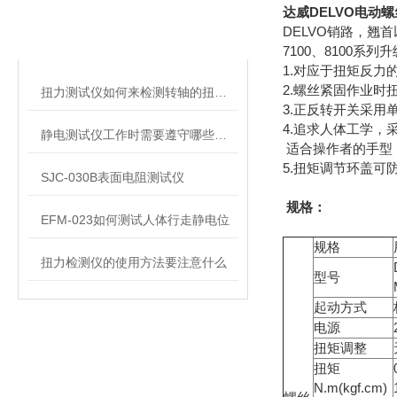
相关文章
达威DELVO电动螺丝
DELVO销路，翘
RELATED ARTICLES
7100、8100系列
1.对应于扭矩反力
2.螺丝紧固作业时
扭力测试仪如何来检测转轴的扭力大小呢？
3.正反转开关采用
4.追求人体工学
静电测试仪工作时需要遵守哪些要求
适合操作者的手型
5.扭矩调节环盖可
SJC-030B表面电阻测试仪
规格：
EFM-023如何测试人体行走静电位
规格
扭力检测仪的使用方法要注意什么
型号
起动方式
电源
扭矩调整
扭矩
N.m(kgf.cm)