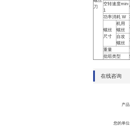
螺丝
空转速度min-
刀
1
功率消耗 W
机用
螺丝
螺丝
尺寸
自攻
螺丝
重量
批咀类型
在线咨询
产品
您的单位