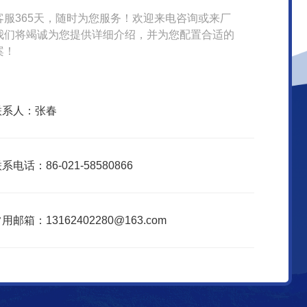
客服365天，随时为您服务！欢迎来电咨询或来厂
我们将竭诚为您提供详细介绍，并为您配置合适的
案！
联系人：张春
系电话：86-021-58580866
用邮箱：13162402280@163.com