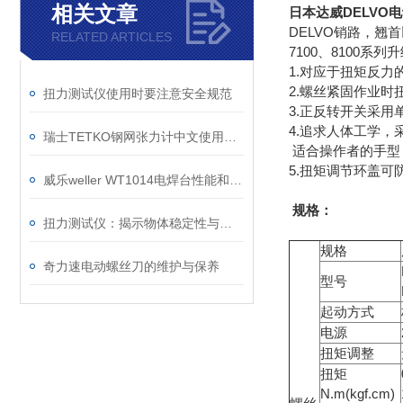
相关文章
日本达威DELVO电
DELVO销路，翘
RELATED ARTICLES
7100、8100系列
1.对应于扭矩反力
2.螺丝紧固作业时
扭力测试仪使用时要注意安全规范
3.正反转开关采用
4.追求人体工学
瑞士TETKO钢网张力计中文使用说明及注意事项
适合操作者的手型
5.扭矩调节环盖可
威乐weller WT1014电焊台性能和特点
规格：
扭力测试仪：揭示物体稳定性与可靠性的秘密
规格
奇力速电动螺丝刀的维护与保养
型号
起动方式
电源
扭矩调整
扭矩
N.m(kgf.cm)