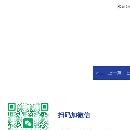
验证码
上一篇：
日
扫码加微信