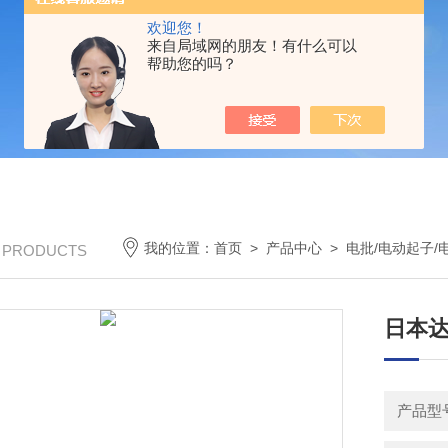
欢迎您！
来自局域网的朋友！有什么可以
帮助您的吗？
我的位置：
首页
>
产品中心
>
电批/电动起子/
/ PRODUCTS
日本达
产品型