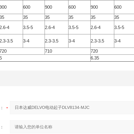
900
600
900
600
900
600
35
35
35
35
35
35
2.6-4
3.5-5
2.6-4
3.5-5
2.6-4
3.5-5
2.3-3.5
3-4
2.3-3.5
3-4
2.3-3.5
3-4
720
710
720
5
6.35
：
：