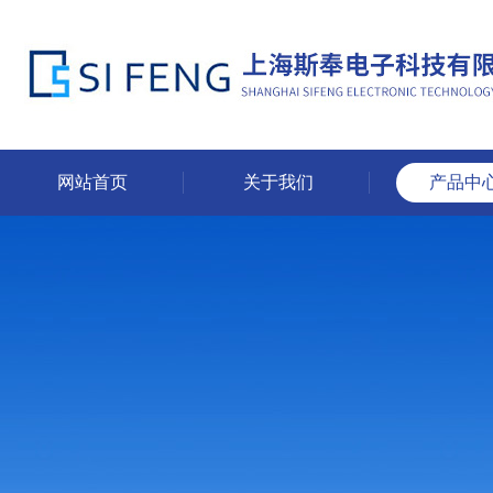
网站首页
关于我们
产品中