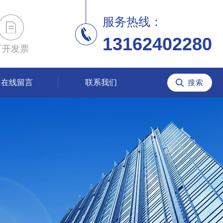
服务热线：
13162402280
可开发票
在线留言
联系我们