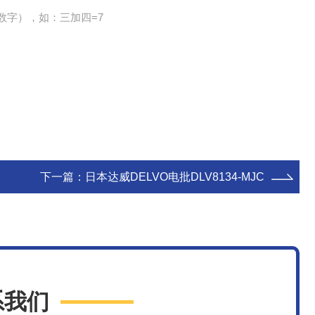
数字），如：三加四=7
下一篇：
日本达威DELVO电批DLV8134-MJC
系我们