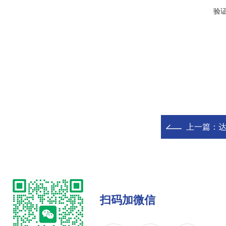
验
上一篇：
达
扫码加微信