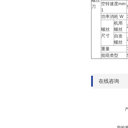
螺丝
空转速度min-
刀
1
功率消耗 W
机用
螺丝
螺丝
尺寸
自攻
螺丝
重量
批咀类型
在线咨询
您的