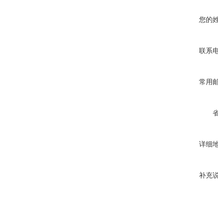
您的
联系
常用
详细
补充