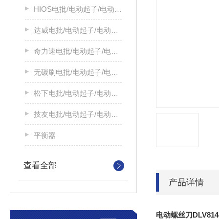
HIOS电批/电动起子/电动螺丝刀
达威电批/电动起子/电动螺丝刀
奇力速电批/电动起子/电动螺丝刀
无碳刷电批/电动起子/电动螺丝刀
松下电批/电动起子/电动螺丝刀
技友电批/电动起子/电动螺丝刀
平衡器
查看全部
产品详情
电动螺丝刀DLV81