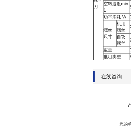
螺丝
空转速度min-
刀
1
功率消耗 W
机用
螺丝
螺丝
尺寸
自攻
螺丝
重量
批咀类型
在线咨询
您的