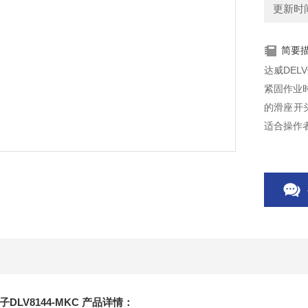
更新时间：
简要
达威DEL
紧固作业
的滑座开
适合操作
DLV8144-MKC 产品详情：