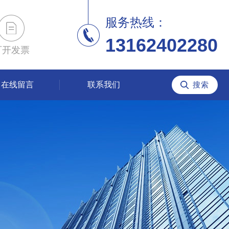
服务热线：
13162402280
可开发票
在线留言
联系我们