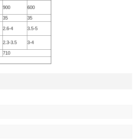
900
600
35
35
2.6-4
3.5-5
2.3-3.5
3-4
710