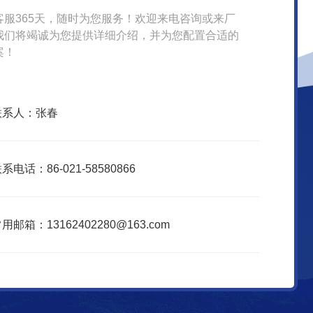
客服365天，随时为您服务！欢迎来电咨询或来厂
我们将竭诚为您提供详细介绍，并为您配置合适的
案！
联系人：张春
系电话：86-021-58580866
用邮箱：13162402280@163.com