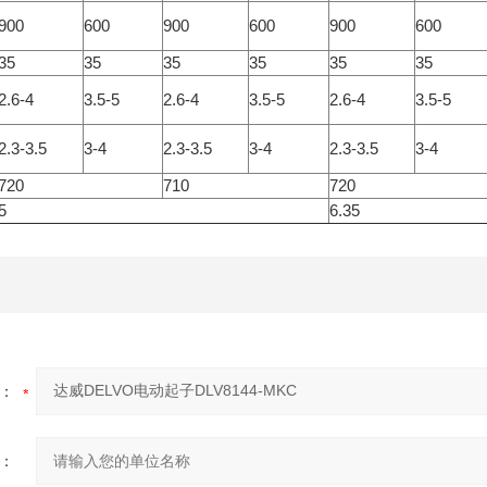
900
600
900
600
900
600
35
35
35
35
35
35
2.6-4
3.5-5
2.6-4
3.5-5
2.6-4
3.5-5
2.3-3.5
3-4
2.3-3.5
3-4
2.3-3.5
3-4
720
710
720
5
6.35
：
：