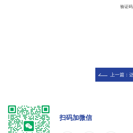
验证码
上一篇：
达
扫码加微信