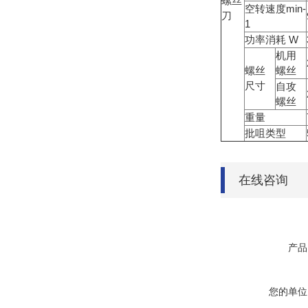
螺丝
空转速度min-
刀
1
功率消耗 W
机用
螺丝
螺丝
尺寸
自攻
螺丝
重量
批咀类型
在线咨询
产品
您的单位