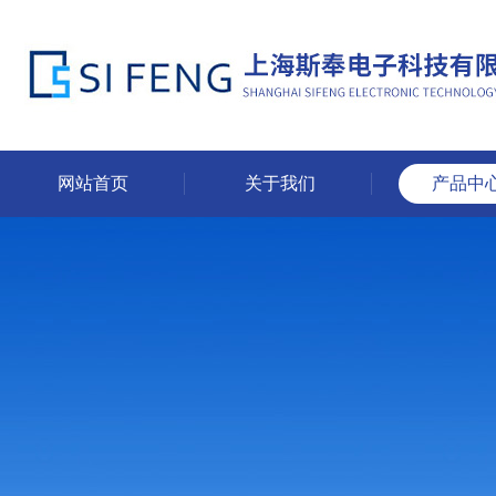
网站首页
关于我们
产品中