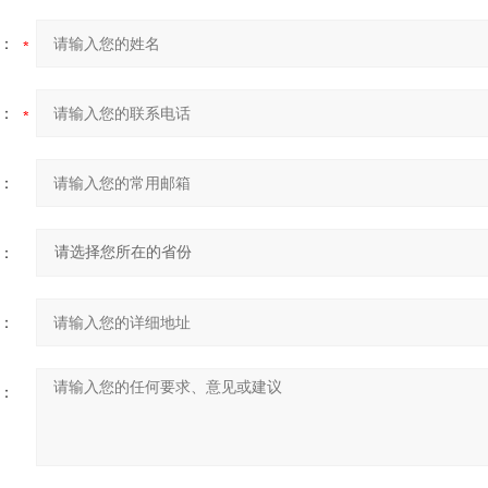
：
：
：
：
：
：