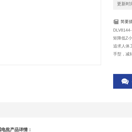
更新时间：
简要
DLV81
矩降低Z小
追求人体
手型，减
C达威电批产品详情：