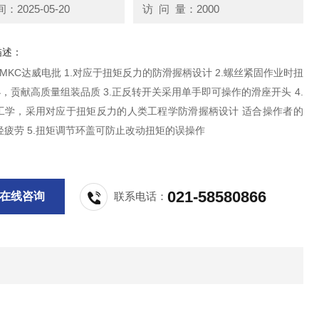
2025-05-20
访 问 量：2000
描述：
44-MKC达威电批 1.对应于扭矩反力的防滑握柄设计 2.螺丝紧固作业时扭
，贡献高质量组装品质 3.正反转开关采用单手即可操作的滑座开头 4.
工学，采用对应于扭矩反力的人类工程学防滑握柄设计 适合操作者的
轻疲劳 5.扭矩调节环盖可防止改动扭矩的误操作
021-58580866
在线咨询
联系电话：