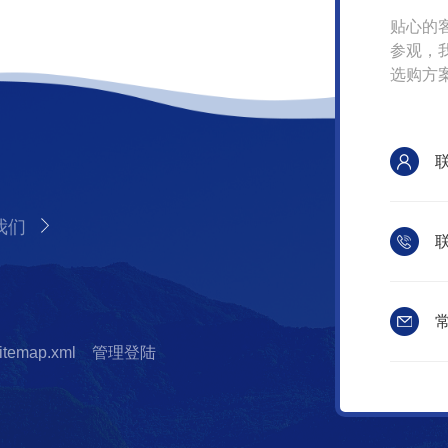
贴心的
参观，
选购方
我们
联
常
itemap.xml
管理登陆