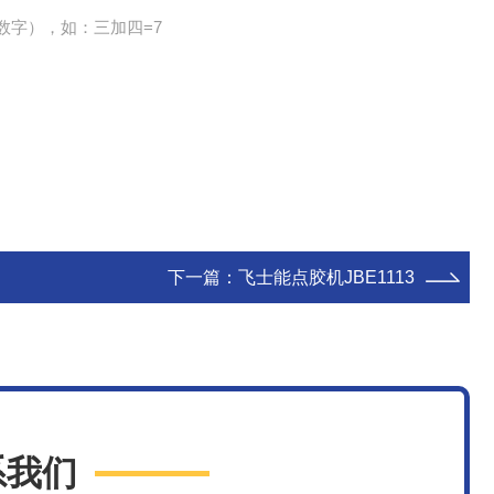
数字），如：三加四=7
下一篇：
飞士能点胶机JBE1113
系我们