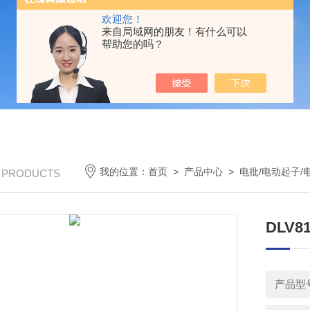
欢迎您！
来自局域网的朋友！有什么可以
帮助您的吗？
我的位置：
首页
>
产品中心
>
电批/电动起子/
/ PRODUCTS
DLV8
产品型