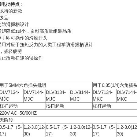
达威电批特点：
首以待的新款
升级品
的防滑握柄设计
扭矩降低zui小，贡献高质量组装品质
单手即可操作的滑座开头
，采用对应于扭矩反力的人类工程学防滑握柄设计
，减轻疲劳
防止改动扭矩的误操作
用于5MM六角插头批咀
用于6.35(1/4)六角
DLV7134-
DLV7144-
DLV8134-
DLV8144-
DLV7134-
DLV7144-
MJC
MJC
MJC
MJC
MKC
MKC
杠杆起动
按扭起动
杠杆起动
220V AC ,50/60HZ
无阶段
0.5-1.7（5-
1.2-3.0(12-
0.5-1.7（5-
1.2-3.0(12-
0.5-1.7（5-
1.2-3.0(12
17）
30)
17）
30)
17）
30)