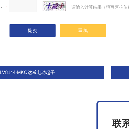
：
请输入计算结果（填写阿拉伯
LV8144-MKC达威电动起子
联