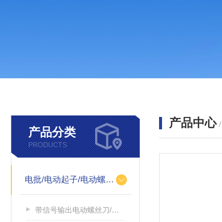
产品中心
产品分类
PRODUCTS
电批/电动起子/电动螺丝刀
带信号输出电动螺丝刀/带信号输出电源