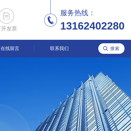
服务热线：
13162402280
可开发票
在线留言
联系我们