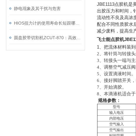
JBE1113
点胶机是
静电现象及其干扰与危害
出胶压力和时间，
流动性不良及高浓
HIOS扭力计的使用寿命长短跟哪些因素有关
配合不同性质胶水
减少废料，提高生
圆盘胶带切割机ZCUT-870：高效精准的切割解决方案
飞士能点胶机JBE
1
、把流体材料装到
2
、将针筒与转接头
3
、转接头一端与主
4
、调整空气减压阀
5
、设置滴液时间。
6
、接好脚踏开关，
7
、开始滴胶。
8
、本滴液机适合于
规格参数：
型号
输入电压
内部电压
空气输入
空气输出
时间范围