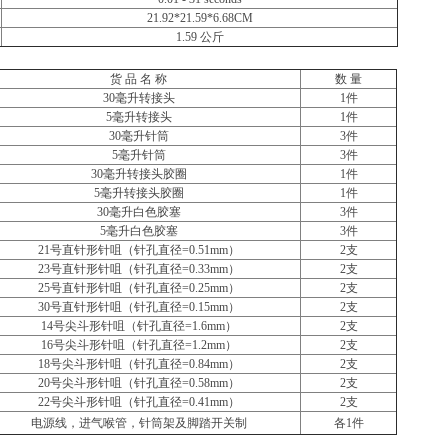
21.92*21.59*6.68CM
1.59
公斤
货 品 名 称
数 量
30
毫升转接头
1
件
5
毫升转接头
1
件
30
毫升针筒
3
件
5
毫升针筒
3
件
30
毫升转接头胶圈
1
件
5
毫升转接头胶圈
1
件
30
毫升白色胶塞
3
件
5
毫升白色胶塞
3
件
21
号直针形针咀（针孔直径=0.51mm）
2
支
23
号直针形针咀（针孔直径=0.33mm）
2
支
25
号直针形针咀（针孔直径=0.25mm）
2
支
30
号直针形针咀（针孔直径=0.15mm）
2
支
14
号尖斗形针咀（针孔直径=1.6mm）
2
支
16
号尖斗形针咀（针孔直径=1.2mm）
2
支
18
号尖斗形针咀（针孔直径=0.84mm）
2
支
20
号尖斗形针咀（针孔直径=0.58mm）
2
支
22
号尖斗形针咀（针孔直径=0.41mm）
2
支
电源线，进气喉管，针筒架及脚踏开关制
各1件