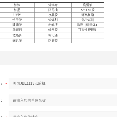
油漆
焊锡膏
润滑油
油墨
阻尼油
SMT
红胶
UV
胶
水晶胶
环氧树脂
快干胶
铜焊剂
化学试剂
玻璃胶
电解液
磁液（磁流体）
助焊剂
螺丝胶
可撕性拒焊剂
散热膏
标记漆
喇叭胶
防磨胶
：
：