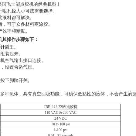
,
!
美国飞士能点胶机的经典机型
针咀孔径大小可按需要选择。
度液料都可解决。
后，可于众多材料商涂胶。
产效率和精度。
胶机其操作步骤如下：
到针筒里。
头组装起来。
主机空气输出接口连接。
阀，设置合适气压。
。
，按下脚踏开关。
多种流体，具有真空回吸功能，可确保低粘性的液体，不会产生滴漏，滴
JBE1113 220V
点胶机
110 VAC & 220 VAC
24 VDC
70 to 100 psi
1-100 psi
0.01 - 31 seconds