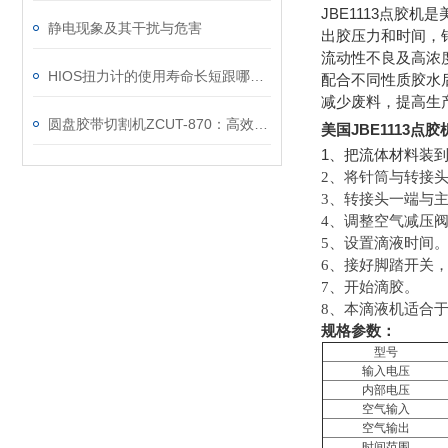
JBE1113
点胶机是
静电现象及其干扰与危害
出胶压力和时间，
流动性不良及高浓
HIOS扭力计的使用寿命长短跟哪些因素有关
配合不同性质胶水
减少废料，提高生
圆盘胶带切割机ZCUT-870：高效精准的切割解决方案
美国JBE1113点
1
、把流体材料装
2
、将针筒与转接
3
、转接头一端与
4
、调整空气减压
5
、设置滴液时间
6
、接好脚踏开关
7
、开始滴胶。
8
、本滴液机适合于
规格参数：
型号
输入电压
内部电压
空气输入
空气输出
时间范围