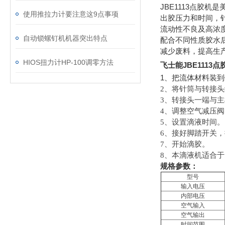
JBE1113
点胶机是
使用推拉力计要注意这9点事项
出胶压力和时间，
流动性不良及高浓
自动锁螺钉机机器突出特点
配合不同性质胶水
减少废料，提高生
HIOS扭力计HP-100调零方法
飞士能JBE1113
1
、把流体材料装到
2
、将针筒与转接头
3
、转接头一端与主
4
、调整空气减压阀
5
、设置滴液时间。
6
、接好脚踏开关，
7
、开始滴胶。
8
、本滴液机适合于
规格参数：
型号
输入电压
内部电压
空气输入
空气输出
时间范围