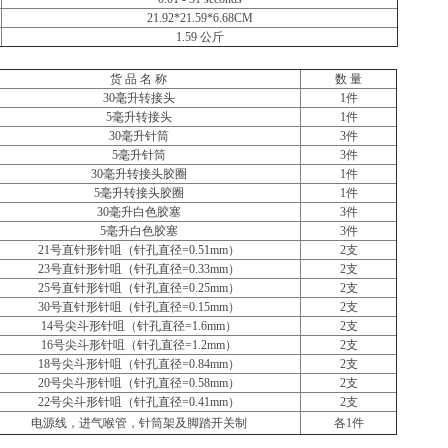
21.92*21.59*6.68CM
1.59
公斤
货 品 名 称
数 量
30
毫升转接头
1
件
5
毫升转接头
1
件
30
毫升针筒
3
件
5
毫升针筒
3
件
30
毫升转接头胶圈
1
件
5
毫升转接头胶圈
1
件
30
毫升白色胶塞
3
件
5
毫升白色胶塞
3
件
21
号直针形针咀（针孔直径=0.51mm）
2
支
23
号直针形针咀（针孔直径=0.33mm）
2
支
25
号直针形针咀（针孔直径=0.25mm）
2
支
30
号直针形针咀（针孔直径=0.15mm）
2
支
14
号尖斗形针咀（针孔直径=1.6mm）
2
支
16
号尖斗形针咀（针孔直径=1.2mm）
2
支
18
号尖斗形针咀（针孔直径=0.84mm）
2
支
20
号尖斗形针咀（针孔直径=0.58mm）
2
支
22
号尖斗形针咀（针孔直径=0.41mm）
2
支
电源线，进气喉管，针筒架及脚踏开关制
各1件