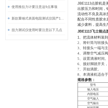
JBE1113
点胶机是
使用推拉力计要注意这9点事项
出胶压力和时间，
流动性不良及高浓
新款重锤式表面电阻测试仪国产19290
配合不同性质胶水
减少废料，提高生
扭力测试仪使用时要注意以下几点
JBE1113飞士
1
、把流体材料装
2
、将针筒与转接
3
、转接头一端与
4
、调整空气减压
5
、设置滴液时间
6
、接好脚踏开关
7
、开始滴胶。
8
、本滴液机适合于
规格参数：
型号
输入电压
内部电压
空气输入
空气输出
时间范围