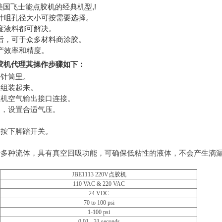
,
!
美国飞士能点胶机的经典机型
针咀孔径大小可按需要选择。
度液料都可解决。
后，可于众多材料商涂胶。
产效率和精度。
能点胶机代理其操作步骤如下：
到针筒里。
头组装起来。
主机空气输出接口连接。
阀，设置合适气压。
。
，按下脚踏开关。
多种流体，具有真空回吸功能，可确保低粘性的液体，不会产生滴漏，滴
JBE1113 220V
点胶机
110 VAC & 220 VAC
24 VDC
70 to 100 psi
1-100 psi
0.01 - 31 seconds