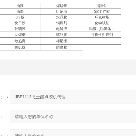
油漆
焊锡膏
润滑油
油墨
阻尼油
SMT
红胶
UV
胶
水晶胶
环氧树脂
快干胶
铜焊剂
化学试剂
玻璃胶
电解液
磁液（磁流体）
助焊剂
螺丝胶
可撕性拒焊剂
散热膏
标记漆
喇叭胶
防磨胶
：
：