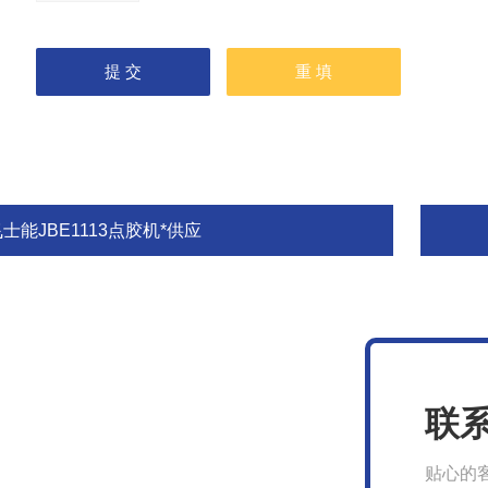
士能JBE1113点胶机*供应
联
贴心的