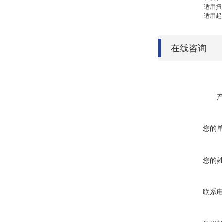
适用扭
适用起
在线咨询
您的
您的
联系