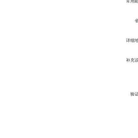
常用
详细
补充
验