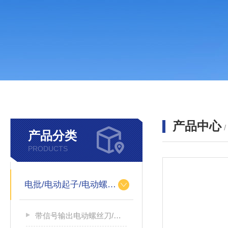
产品中心
产品分类
PRODUCTS
电批/电动起子/电动螺丝刀
带信号输出电动螺丝刀/带信号输出电源