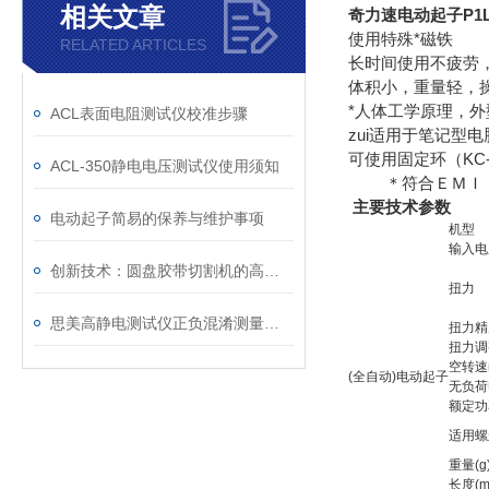
相关文章
奇力速电动起子P1L-
使用特殊*磁铁
RELATED ARTICLES
长时间使用不疲劳，
体积小，重量轻，
*人体工学原理，
ACL表面电阻测试仪校准步骤
zui适用于笔记型
可使用固定环（KC
ACL-350静电电压测试仪使用须知
＊符合ＥＭＩ，
主要技术参数
电动起子简易的保养与维护事项
机型
输入电
创新技术：圆盘胶带切割机的高效生产解决方案
扭力
思美高静电测试仪正负混淆测量视觉是何故？
扭力精
扭力调
空转速n
(全自动)电动起子
无负荷
额定功
适用螺
重量(g
长度(m