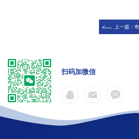
上一篇：
奇
扫码加微信