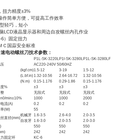
扭力精度±3%
操作简单方便，可提高工作效率
外型轻巧，短小
电脑LCD液晶显示器和周边自攻螺丝内孔作业
-6）固定扭力
ＭＣ国蒜安全标准
0L奇力速电动螺丝刀技术参数：
P1L-SK-3220L
P1l-SK-3280L
P1L-SK-3280LF
电压
AC220-240V 50/60HZ
(kgf.cm)
1.5-12
3-19
1.5-12
(L.bf.in)
1.32-10.56
2.64-16.72
1.32-10.56
(N.m)
0.15-1.176
0.29-1.86
0.15-1.176
精度%
±3
±3
±3
调整
无段式
无段式
无段式
0/min±10%
1000
1000
2000
电流(A)
0.2
0.2
0.2
率(W)
55
机械牙
1.6-3.5
2.6-4.0
2.0-3.5
丝直径(mm)
自攻牙
1.6-3.0
2.0-3.5
2.0-3.0
)
550
550
550
m)
242
242
242
扭力固定环
KC-6