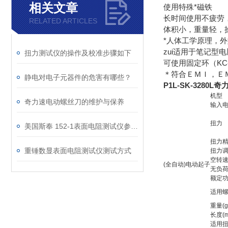
相关文章
使用特殊*磁铁
长时间使用不疲劳，
RELATED ARTICLES
体积小，重量轻，
*人体工学原理，
zui适用于笔记型
扭力测试仪的操作及校准步骤如下
可使用固定环（KC
＊符合ＥＭＩ，Ｅ
静电对电子元器件的危害有哪些？
P1L-SK-328
机型
奇力速电动螺丝刀的维护与保养
输入
扭力
美国斯奉 152-1表面电阻测试仪参数及中文介绍
扭力
重锤数显表面电阻测试仪测试方式
扭力
空转速n
(全自动)电动起子
无负荷
额定功
适用螺
重量(g
长度(m
适用