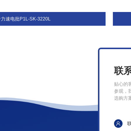
力速电批P1L-SK-3220L
联
贴心的
参观，
选购方