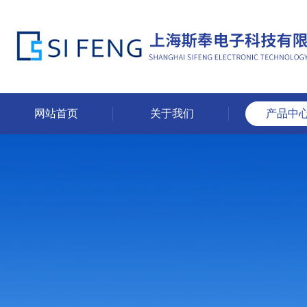
网站首页
关于我们
产品中