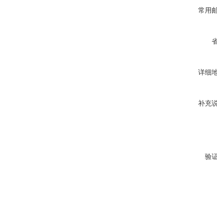
常用
详细
补充
验