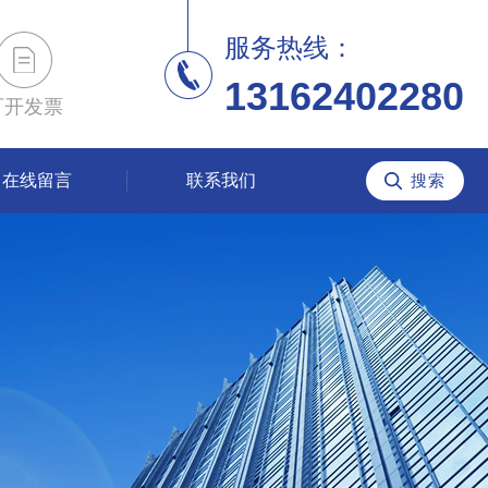
服务热线：
13162402280
可开发票
在线留言
联系我们