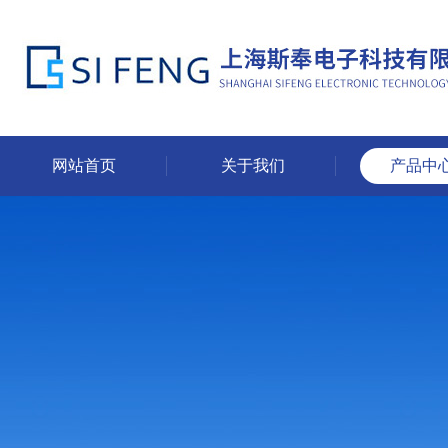
网站首页
关于我们
产品中