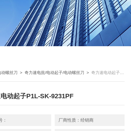
电动螺丝刀
>
奇力速电批/电动起子/电动螺丝刀
>
奇力速电动起子P1L-SK-9231PF
动起子P1L-SK-9231PF
号：
厂商性质：经销商