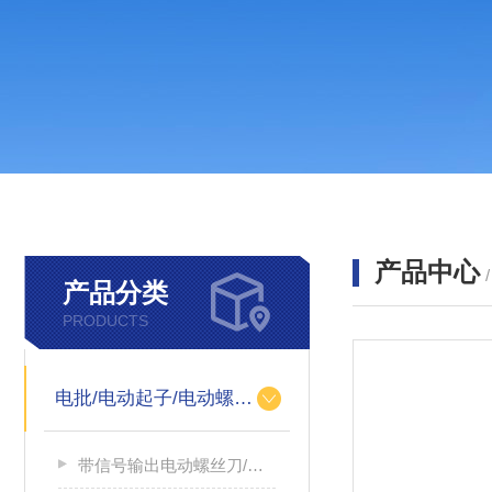
产品中心
产品分类
PRODUCTS
电批/电动起子/电动螺丝刀
带信号输出电动螺丝刀/带信号输出电源