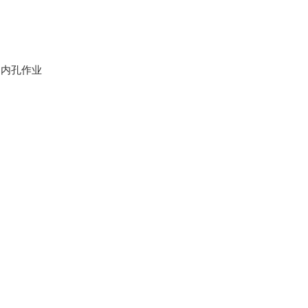
和内孔作业