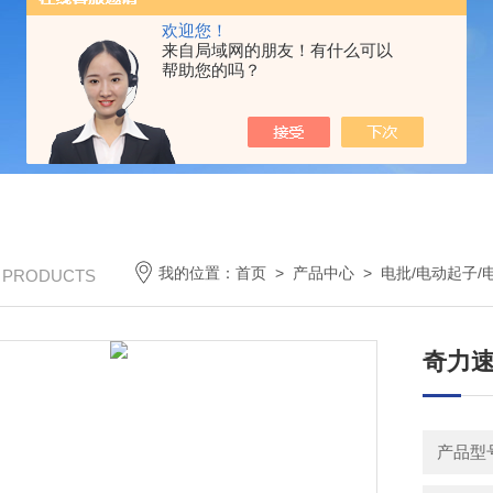
欢迎您！
来自局域网的朋友！有什么可以
帮助您的吗？
我的位置：
首页
>
产品中心
>
电批/电动起子/
/ PRODUCTS
奇力速电
产品型