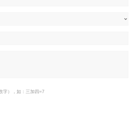
数字），如：三加四=7