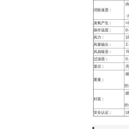
由1
消散速度：
（根
臭氧产生：
<
操作温度：
0-
风力：
18
风量输出：
2.
风扇噪音：
76
过滤器：
0
显示：
亮
鎗身
重量：
控台
鎗
封装：
控台
安全认证：
UL