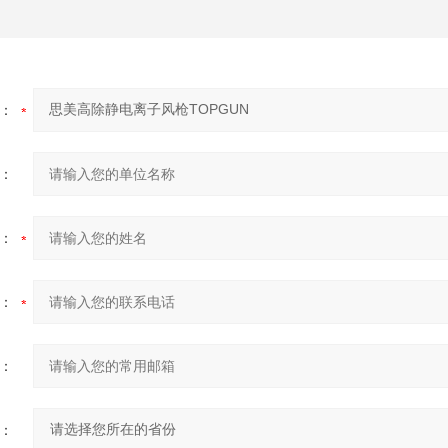
：
：
：
：
：
：