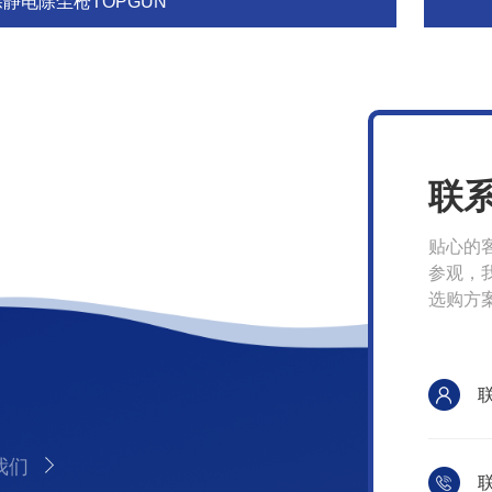
除静电除尘枪TOPGUN
联
贴心的
参观，
选购方
我们
联