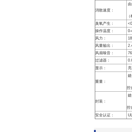
由1
消散速度：
（根
臭氧产生：
<0
操作温度：
0-
风力：
18
风量输出：
2.
风扇噪音：
76
过滤器：
0.
显示：
亮
鎗身
重量：
控台
鎗
封装：
控台
安全认证：
UL