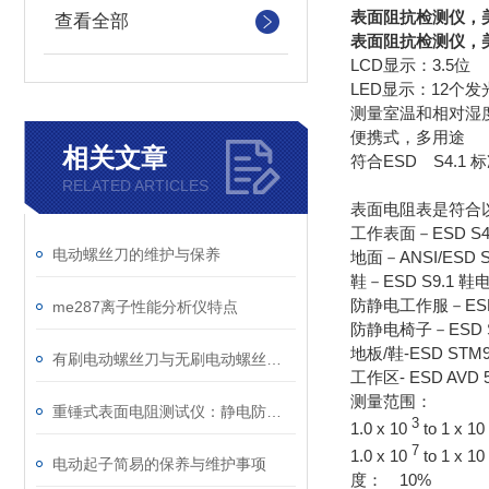
表面阻抗检测仪，美
查看全部
表面阻抗检测仪，美
LCD显示：3.5位
LED显示：12个发光
测量室温和相对湿
便携式，多用途
相关文章
符合ESD S4.1 
RELATED ARTICLES
表面电阻表是符合
工作表面－ESD S
电动螺丝刀的维护与保养
地面－ANSI/ESD
鞋－ESD S9.1 
防静电工作服－ESD
me287离子性能分析仪特点
防静电椅子－ESD 
地板/鞋-ESD STM9
有刷电动螺丝刀与无刷电动螺丝刀的工作原理
工作区- ESD AVD
测量范围：
重锤式表面电阻测试仪：静电防护工程的量化评估工具
3
1.0 x 10
to 1 x 10
7
1.0 x 10
to 1 x 10
电动起子简易的保养与维护事项
度： 10%