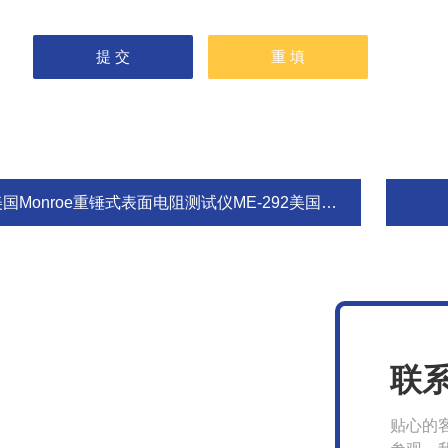
国Monroe重锤式表面电阻测试仪ME-292美国梦露原装正品
联
贴心的