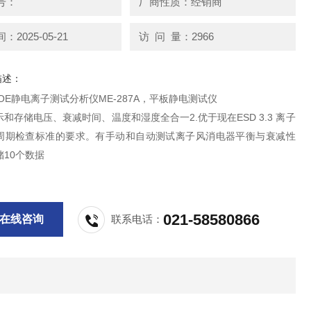
号：
厂商性质：经销商
2025-05-21
访 问 量：2966
描述：
OE静电离子测试分析仪ME-287A，平板静电测试仪
和存储电压、衰减时间、温度和湿度全合一2.优于现在ESD 3.3 离子
周期检查标准的要求。有手动和自动测试离子风消电器平衡与衰减性
10个数据
021-58580866
在线咨询
联系电话：