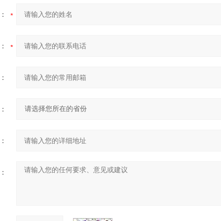
：
：
：
：
：
：