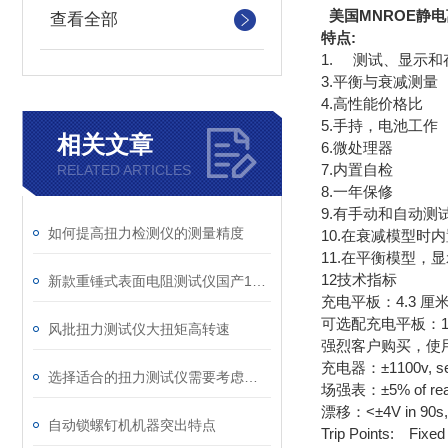
美国MNROE静
查看全部
特点:
1. 测试、显示和
3.平衡与衰减测量
4.高性能价格比
5.手持，电池工作
相关文章
6.微处理器
7.内置自检
RELATED ARTICLES
8.一年保修
9.有手动和自动测
如何提高扭力检测仪的测量精度
10.在衰减模型时内
11.在平衡模型，
12技术指标
新款重锤式表面电阻测试仪国产19290
充电平板：4.3 厘米×
可选配充电平板：1
风批扭力测试仪大扭矩高转速
强烈客户购买，使
充电器：±1100v, sele
选择适合的扭力测试仪需要考虑以下几个方面
场强表：±5% of readi
漂移：<±4V in 90s, 
自动锁螺钉机机器突出特点
Trip Points: Fixe