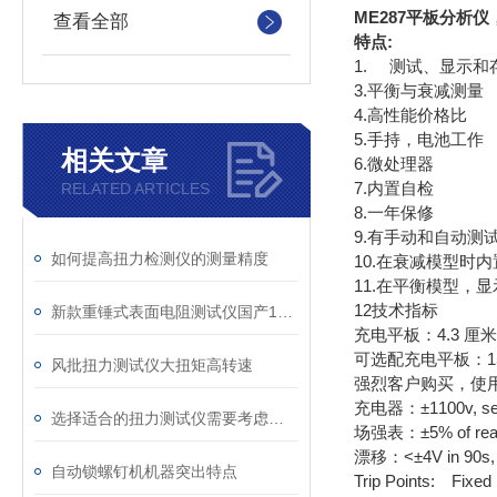
ME287平板分析仪
查看全部
特点:
1. 测试、显示和
3.平衡与衰减测量
4.高性能价格比
5.手持，电池工作
相关文章
6.微处理器
7.内置自检
RELATED ARTICLES
8.一年保修
9.有手动和自动测
如何提高扭力检测仪的测量精度
10.在衰减模型时内
11.在平衡模型，
12技术指标
新款重锤式表面电阻测试仪国产19290
充电平板：4.3 厘米×
可选配充电平板：15
风批扭力测试仪大扭矩高转速
强烈客户购买，使
充电器：±1100v, selec
选择适合的扭力测试仪需要考虑以下几个方面
场强表：±5% of readi
漂移：<±4V in 90s, ±
自动锁螺钉机机器突出特点
Trip Points: Fixed