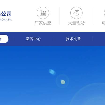
厂家供应
大量现货
心
新闻中心
技术文章