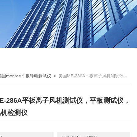
美国monroe平板静电测试仪
>
美国ME-286A平板离子风机测试仪，平板测试仪，离子风机检测仪
E-286A平板离子风机测试仪，平板测试仪，
风机检测仪