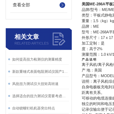
美国ME-286A
查看全部
品牌/型号：ME/M
类型：平板式静电
重量：1.5（kg）kg
品牌：ME
型号：ME-268A
相关文章
外形尺寸：17 x 17
加工定制：是
RELATED ARTICLES
度：高于2%
测量范围：1.0 kV/10
如何提高扭力检测仪的测量精度
产 品 说 明
离子风机/离子风
产 地：美国
新款重锤式表面电阻测试仪国产19290
产品型号：MODEL
说明：离子风机综合
风批扭力测试仪大扭矩高转速
自身电极板充电到
距离有关系。
选择适合的扭力测试仪需要考虑以下几个方面
可移动的电缆连接
独立的时间和电压
自动锁螺钉机机器突出特点
记录仪输出便于记