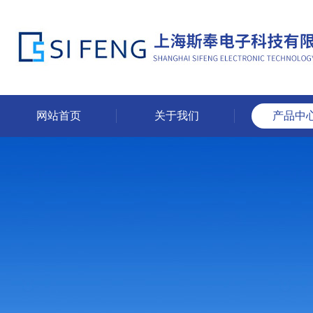
网站首页
关于我们
产品中