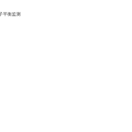
子平衡监测