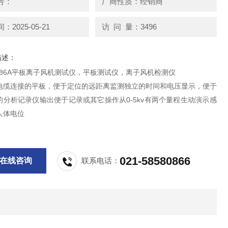
号：
厂商性质：经销商
2025-05-21
访 问 量：3496
描述：
286A平板离子风机测试仪，平板测试仪，离子风机检测仪
电缆连接的平板，便于定位的远距离监测独立的时间和电压显示，便于
的分析记录仪输出便于记录或其它操作从0-5kv有两个量程生动演示感
人体电位
021-58580866
在线咨询
联系电话：