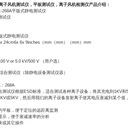
平板离子风机测试仪，平板测试仪，离子风机检测仪产品介绍：
E-268A平版式静电测试仪
测试仪
平版式静电测试仪
 x 24cm6x 6x 9inches（mm（mm）（mm）mm
0 V or 5.0 kV/500 V （用户选）
枪综合测试仪（除静电设备测试仪器）
：268A
测试仪根据ESD标准，适合测试各种离子设备，将其充电到1KV和
1KV或5KV，然后用我们的离子设备发射离子使其电压衰减到某个
的平板，便于定位的远距离监测
显示，便于衰减速率的分析
录或其它操作