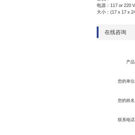
电源：117 or 220 VAC
大小：(17 x 17 x 2
在线咨询
产品
您的单位
您的姓名
联系电话