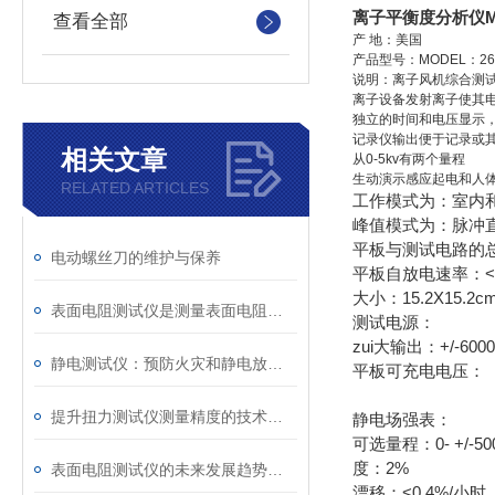
离子平衡度分析仪M
查看全部
产 地：美国
产品型号：MODEL：26
说明：离子风机综合测试
离子设备发射离子使其
独立的时间和电压显示
记录仪输出便于记录或
相关文章
从0-5kv有两个量程
生动演示感应起电和人
RELATED ARTICLES
工作模式为：室内
峰值模式为：脉冲
平板与测试电路的总电
电动螺丝刀的维护与保养
平板自放电速率：<
大小：15.2X15.2c
表面电阻测试仪是测量表面电阻率理想的选择
测试电源：
zui大输出：+/-600
静电测试仪：预防火灾和静电放电风险的设备
平板可充电电压： +/-1
提升扭力测试仪测量精度的技术方法
静电场强表：
可选量程：0- +/-5000
度：2%
表面电阻测试仪的未来发展趋势：技术创新与市场需求驱动
漂移：<0.4%/小