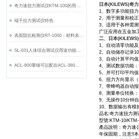
日本(KILEWS)奇
奇力速扭力测试仪KTM-100的用途及其主要特点
1、数字多功能扭
2、用于测量和校
端子拉力测试仪特色
3、适用于各种需
广泛应用在五金加
表面阻抗检测仪RT-1000：材料表面电学特性的“洞察者”
二
、
日本(KILEW
1、自动清零功能
SL-031人体综合测试仪用途功能优势
2、自动储存记录
3、自动计算平均值A
ACL-800重锤可以配在ACL-380上使用吗
4、测试数据功能：
5、并可打印平均值
6、扭力方向显示（
7、带蜂鸣器自动
8、测量单位转换：K
9、无操作10分钟
10、数据输出有
品名:奇力速扭力测
型號:KTM-10/KTM-
產品說明：奇力速公
年保固期，注意!!