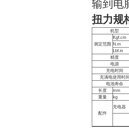
输到电
扭力规
机型
Kgf.cm
测定范围
N.m
Lbf.in
精度
电源
充电时间
充满电使用时
电池寿命
长度
mm
重量
kg
充电器
配件