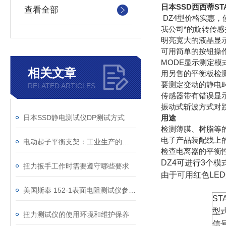
日本SSD西西蒂ST
查看全部
DZ4型价格实惠，
我公司*的旋转传
明亮宽大的液晶显
可用简单的按钮操
MODE显示测定模
相关文章
用另售的平衡板检
要测定变动的静电时
RELATED ARTICLES
传感器带有错误显
振动式斩波方式对
日本SSD静电测试仪DP测试方式
用途
检测薄膜、树脂等
电子产品装配线上
电动起子平衡支架：工业生产的得力助手
检查电离器的平衡
DZ4
可进行
3
个模
扭力扳手工作时需要遵守哪些要求
由于可用红色
LED
美国斯奉 152-1表面电阻测试仪参数及中文介绍
ST
型
扭力测试仪的使用环境和维护保养
信