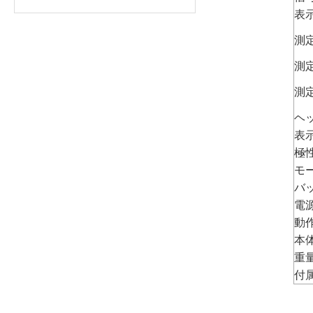
表
測
測
測
ヘ
表
極
モ
バ
電
動
本
重
付