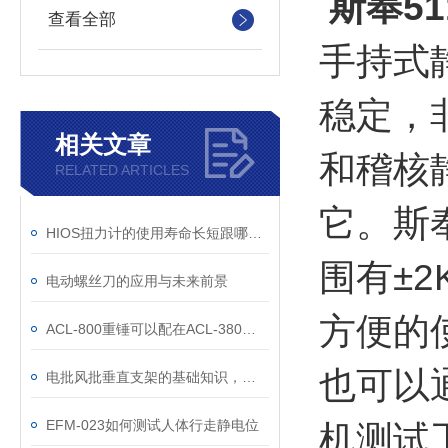
斯奉5
查看全部
手持式
稳定，
相关文章
和稽核
RELATED ARTICLES
它。斯
HIOS扭力计的使用寿命长短跟哪些因素有关
围有±
电动螺丝刀的应用与未来前景
方便的
ACL-800重锤可以配在ACL-380上使用吗
也可以
电批风批垂直支架的基础知识，一起学习吧！
EFM-023如何测试人体行走静电位
机测试工