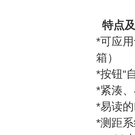
特点及
*可应
箱）
*按钮
*紧湊
*易读的
*测距